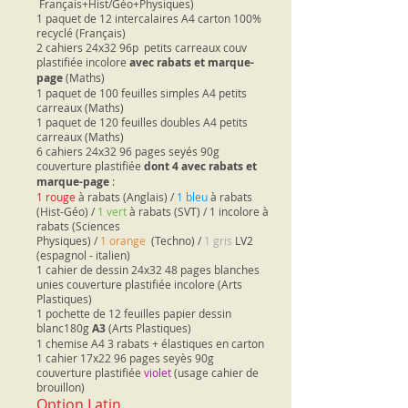
Français+Hist/Géo+Physiques)
1 paquet de 12 intercalaires A4 carton 100%
recyclé (Français)
2 cahiers 24x32 96p petits carreaux couv
plastifiée incolore
avec rabats et marque-
page
(Maths)
1 paquet de 100 feuilles simples A4 petits
carreaux (Maths)
1 paquet de 120 feuilles doubles A4 petits
carreaux (Maths)
6 cahiers 24x32 96 pages seyés 90g
couverture plastifiée
dont 4 avec rabats et
marque-page
:
1 rouge
à rabats (Anglais) /
1 bleu
à rabats
(Hist-Géo) /
1 vert
à rabats (SVT) / 1 incolore à
rabats (Sciences
Physiques) /
1 orange
(Techno) /
1 gris
LV2
(espagnol - italien)
1 cahier de dessin 24x32 48 pages blanches
unies couverture plastifiée incolore (Arts
Plastiques)
1 pochette de 12 feuilles papier dessin
blanc180g
A3
(Arts Plastiques)
1 chemise A4 3 rabats + élastiques en carton
1 cahier 17x22 96 pages seyès 90g
couverture plastifiée
violet
(usage cahier de
brouillon)
Option Latin