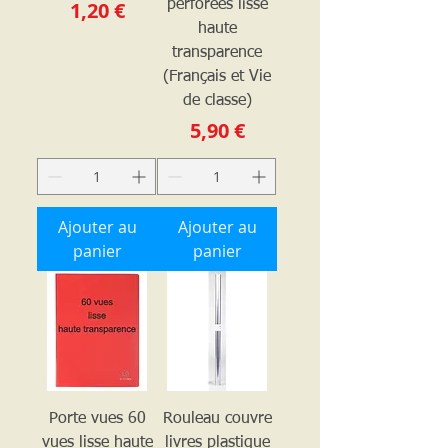
Prix
1,20 €
perforées lisse
haute
transparence
(Français et Vie
de classe)
Prix
5,90 €
Ajouter au
Ajouter au
panier
panier
Porte vues 60
Rouleau couvre
vues lisse haute
livres plastique