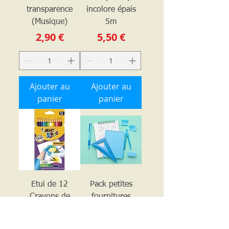
transparence
incolore épais
(Musique)
5m
Prix
Prix
2,90 €
5,50 €
Ajouter au
Ajouter au
panier
panier
Etui de 12
Pack petites
Crayons de
fournitures
Prix
couleur Bic
27,00 €
Aquacouleur