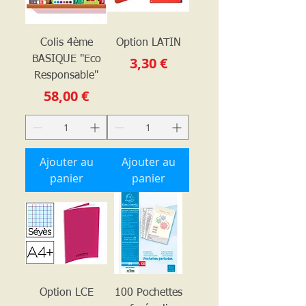
Colis 4ème
Option LATIN
Prix
BASIQUE "Eco
3,30 €
Responsable"
Prix
58,00 €
Ajouter au
Ajouter au
panier
panier
Option LCE
100 Pochettes