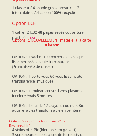
1 classeur​ A4 souple gros anneaux + 12
intercalaires A4 carton
100% recyclé
Option LCE
1 cahier 24x32
48 pages
seyès couverture
plastifiée
rose
Options RENOUVELLEMENT matériel à la carte
si besoin
OPTION : 1 sachet 100 pochettes plastique
lisse perforées haute transparence
(Français+Vie de classe)
OPTION : 1 porte vues 60 vues lisse haute
transparence (musique)
OPTION : 1 rouleau couvre-livres plastique
incolore épais 5 mètres
OPTION : 1 étui de 12 crayons couleurs Bic
aquarellables transformable en peinture
Option Pack petites fournitures "Eco
Responsable"
4 stylos bille Bic (bleu-noir-rouge-vert)
3 surligneurs en bois à sec de forme stylo