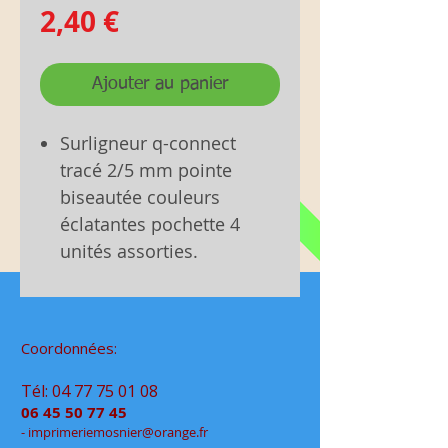
Prix
2,40 €
Ajouter au panier
Surligneur q-connect
tracé 2/5 mm pointe
biseautée couleurs
éclatantes pochette 4
unités assorties.
Coordonnées:
Tél:
04 77 75 01 08
06 45 50 77 45
- im
primeriemo
snier@orange.fr