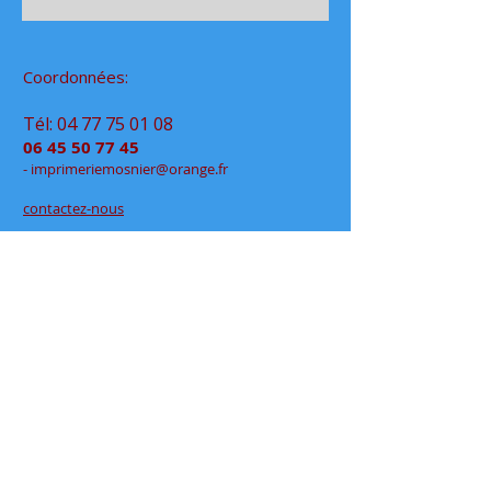
Coordonnées:
Tél:
04 77 75 01 08
06 45 50 77 45
- im
primeriemo
snier@orange.fr
contactez-nous
Retrait de vos commandes
à notre permanence
exclusivement sur rendez-vous
en click&collect
au
48 rue Jean Jaurès
- Rive de Gier
en espace partagé chez
Déclic Photos
Mentions légales
Conditions générales de vente
papeteriedesécoles.com est le site internet de la
papeterie mosnier qui vous permet de commander en