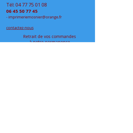
Tél:
04 77 75 01 08
06 45 50 77 45
- im
primeriemo
snier@orange.fr
contactez-nous
Retrait de vos commandes
à notre permanence
exclusivement sur rendez-vous
en click&collect
au
48 rue Jean Jaurès
- Rive de Gier
en espace partagé chez
Déclic Photos
Mentions légales
Conditions générales de vente
papeteriedesécoles.com est le site internet de la
papeterie mosnier qui vous permet de commander en
ligne tous vos articles papeterie, que ce soit en
fournitures scolaires ou en fournitures de bureaux, ou
pour vos cadeaux à offrir où à s'offrir.
Située dans le département de la loire ( 42 ), dans la
vallée du gier, entre saint-etienne et lyon, proche de la
vallée de l’ondaine, de la plaine du forez et du pays
viennois
Installée à rive de gier entre lyon (69) et saint etienne,