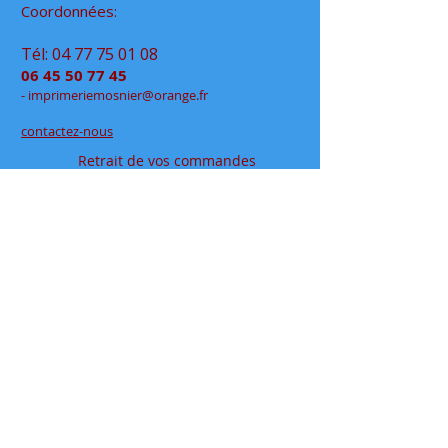
Coordonnées:
Tél:
04 77 75 01 08
06 45 50 77 45
- im
primeriemo
snier@orange.fr
contactez-nous
Retrait de vos commandes
à notre permanence
exclusivement sur rendez-vous
en click&collect
au
48 rue Jean Jaurès
- Rive de Gier
en espace partagé chez
Déclic Photos
Mentions légales
Conditions générales de vente
papeteriedesécoles.com est le site internet de la
papeterie mosnier qui vous permet de commander en
ligne tous vos articles papeterie, que ce soit en
fournitures scolaires ou en fournitures de bureaux, ou
pour vos cadeaux à offrir où à s'offrir.
Située dans le département de la loire ( 42 ), dans la
vallée du gier, entre saint-etienne et lyon, proche de la