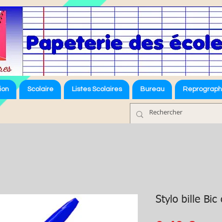
ion
Scolaire
Listes Scolaires
Bureau
Reprograph
Stylo bille Bic 