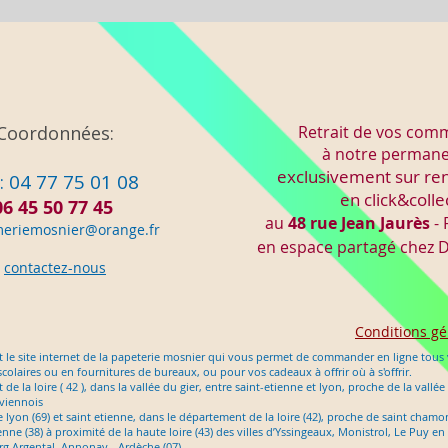
Coordonnées:
Retrait de vos co
à notre perman
exclusivement sur re
: 04 77 75 01 08
en click&colle
06 45 50 77 45
au
48 rue Jean Jaurès
- 
meriemo
snier@orange.fr
en espace partagé chez
D
contactez-nous
Conditions gé
 le site internet de la papeterie mosnier qui vous permet de commander en ligne tous v
scolaires ou en fournitures de bureaux, ou pour vos cadeaux à offrir où à s'offrir.
e la loire ( 42 ), dans la vallée du gier, entre saint-etienne et lyon, proche de la vallée
 viennois
tre lyon (69) et saint etienne, dans le département de la loire (42), proche de saint cham
nne (38) à proximité de la haute loire (43) des villes d’Yssingeaux, Monistrol, Le Puy 
g Argental, Annonay - Ardèche (07)