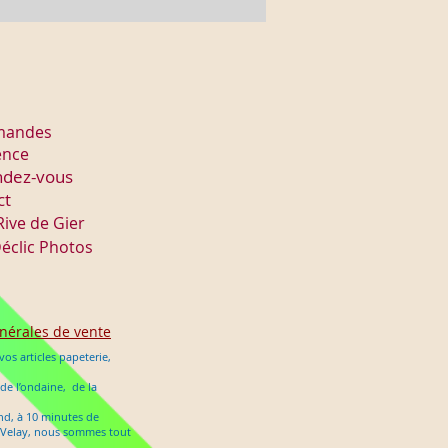
mmandes
ence
ndez-vous
ct
Rive de Gier
éclic Photos
nérales de vente
os articles papeterie,
 de l’ondaine, de la
ond, à 10 minutes de
en Velay, nous sommes tout