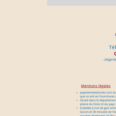
Tél
- im
pri
Mentions légales
papeteriedesécoles.com est
que ce soit en fournitures 
Située dans le département d
plaine du forez et du pays
Installée à rive de gier en
Givors et 30 minutes de Vie
proches également de Bour