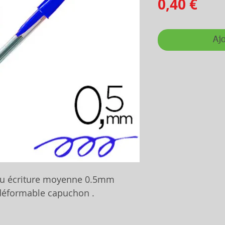
Prix
0,40 €
Ajo
 bleu écriture moyenne 0.5mm
ndéformable capuchon .