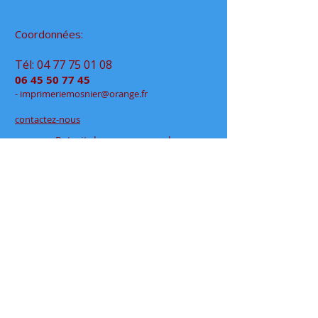
Coordonnées:
Tél:
04 77 75 01 08
06 45 50 77 45
- im
primeriemo
snier@orange.fr
contactez-nous
Retrait de vos commandes
à notre permanence
exclusivement sur rendez-vous
en click&collect
au
48 rue Jean Jaurès
- Rive de Gier
en espace partagé chez
Déclic Photos
Mentions légales
Conditions générales de vente
papeteriedesécoles.com est le site internet de la
papeterie mosnier qui vous permet de commander en
ligne tous vos articles papeterie, que ce soit en
fournitures scolaires ou en fournitures de bureaux, ou