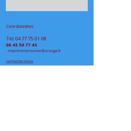
Coordonnées:
Tél:
04 77 75 01 08
06 45 50 77 45
- im
primeriemo
snier@orange.fr
contactez-nous
Retrait de vos commandes
à notre permanence
exclusivement sur rendez-vous
en click&collect
au
48 rue Jean Jaurès
- Rive de Gier
en espace partagé chez
Déclic Photos
Mentions légales
Conditions générales de vente
papeteriedesécoles.com est le site internet de la