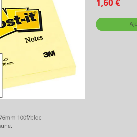
Prix
1,60 €
Ajo
6x76mm 100f/bloc
aune.