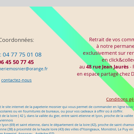
Coordonnées:
Retrait de vos co
à notre perman
exclusivement sur re
: 04 77 75 01 08
en click&colle
06 45 50 77 45
au
48 rue Jean Jaurès
- 
meriemo
snier@orange.fr
en espace partagé chez
D
contactez-nous
Conditions gé
 le site internet de la papeterie mosnier qui vous permet de commander en ligne tous v
scolaires ou en fournitures de bureaux, ou pour vos cadeaux à offrir où à s'offrir.
e la loire ( 42 ), dans la vallée du gier, entre saint-etienne et lyon, proche de la vallée
 viennois
tre lyon (69) et saint etienne, dans le département de la loire (42), proche de saint cham
nne (38) à proximité de la haute loire (43) des villes d’Yssingeaux, Monistrol, Le Puy 
g Argental, Annonay - Ardèche (07)