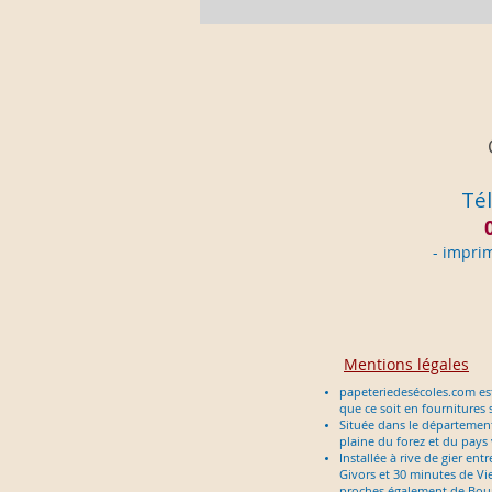
Tél
- im
pri
Mentions légales
papeteriedesécoles.com est
que ce soit en fournitures 
Située dans le département d
plaine du forez et du pays
Installée à rive de gier en
Givors et 30 minutes de Vie
proches également de Bour