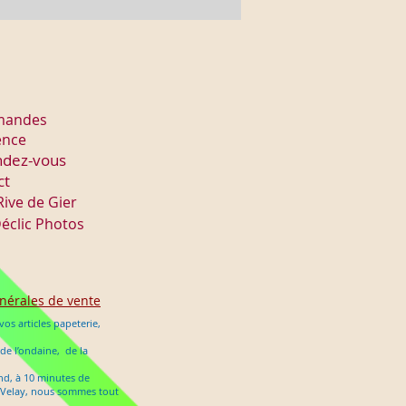
mmandes
ence
ndez-vous
ct
Rive de Gier
éclic Photos
nérales de vente
os articles papeterie,
 de l’ondaine, de la
ond, à 10 minutes de
en Velay, nous sommes tout