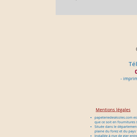
Tél
- im
pri
Mentions légales
papeteriedesécoles.com est
que ce soit en fournitures 
Située dans le département d
plaine du forez et du pays
Installée à rive de gier en