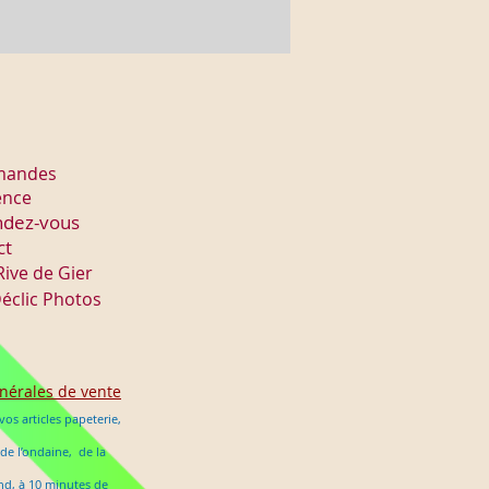
mmandes
ence
ndez-vous
ct
Rive de Gier
éclic Photos
nérales de vente
os articles papeterie,
 de l’ondaine, de la
ond, à 10 minutes de