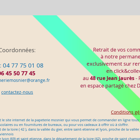
Coordonnées:
Retrait de vos co
à notre perman
exclusivement sur re
: 04 77 75 01 08
en click&colle
06 45 50 77 45
au
48 rue Jean Jaurès
- 
meriemo
snier@orange.fr
en espace partagé chez
D
contactez-nous
Conditions gé
 le site internet de la papeterie mosnier qui vous permet de commander en ligne tous v
scolaires ou en fournitures de bureaux, ou pour vos cadeaux à offrir où à s'offrir.
e la loire ( 42 ), dans la vallée du gier, entre saint-etienne et lyon, proche de la vallée
 viennois
tre lyon (69) et saint etienne, dans le département de la loire (42), proche de saint cham