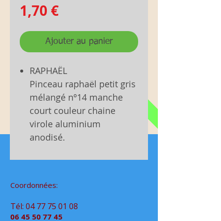
Prix
1,70 €
Ajouter au panier
RAPHAËL
Pinceau raphaël petit gris
mélangé nº14 manche
court couleur chaine
virole aluminium
anodisé.
Coordonnées:
Tél:
04 77 75 01 08
06 45 50 77 45