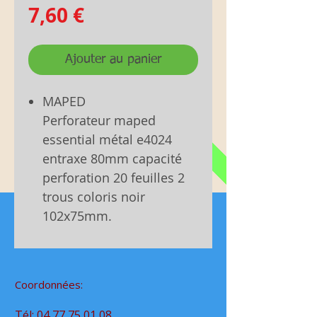
Prix
7,60 €
Ajouter au panier
MAPED
Perforateur maped
essential métal e4024
entraxe 80mm capacité
perforation 20 feuilles 2
trous coloris noir
102x75mm.
Coordonnées:
Tél:
04 77 75 01 08