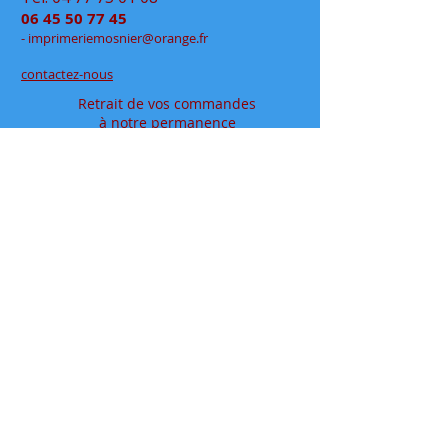
06 45 50 77 45
- im
primeriemo
snier@orange.fr
contactez-nous
Retrait de vos commandes
à notre permanence
exclusivement sur rendez-vous
en click&collect
au
48 rue Jean Jaurès
- Rive de Gier
en espace partagé chez
Déclic Photos
Mentions légales
Conditions générales de vente
papeteriedesécoles.com est le site internet de la
papeterie mosnier qui vous permet de commander en
ligne tous vos articles papeterie, que ce soit en
fournitures scolaires ou en fournitures de bureaux, ou
pour vos cadeaux à offrir où à s'offrir.
Située dans le département de la loire ( 42 ), dans la
vallée du gier, entre saint-etienne et lyon, proche de la
vallée de l’ondaine, de la plaine du forez et du pays
viennois
Installée à rive de gier entre lyon (69) et saint etienne,
dans le département de la loire (42), proche de saint