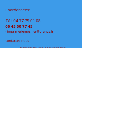
Coordonnées:
Tél:
04 77 75 01 08
06 45 50 77 45
- im
primeriemo
snier@orange.fr
contactez-nous
Retrait de vos commandes
à notre permanence
exclusivement sur rendez-vous
en click&collect
au
48 rue Jean Jaurès
- Rive de Gier
en espace partagé chez
Déclic Photos
Mentions légales
Conditions générales de vente
papeteriedesécoles.com est le site internet de la
papeterie mosnier qui vous permet de commander en
ligne tous vos articles papeterie, que ce soit en
fournitures scolaires ou en fournitures de bureaux, ou
pour vos cadeaux à offrir où à s'offrir.