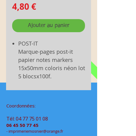
Prix
4,80 €
Ajouter au panier
POST-IT
Marque-pages post-it
papier notes markers
15x50mm coloris néon lot
5 blocsx100f.
Coordonnées:
Tél:
04 77 75 01 08
06 45 50 77 45
- im
primeriemo
snier@orange.fr