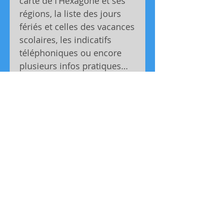
carte de l’Hexagone et ses
régions, la liste des jours
fériés et celles des vacances
scolaires, les indicatifs
téléphoniques ou encore
plusieurs infos pratiques…
On apprécie son double
label écologique, PEFC et
Imprim’Vert. Fabrication
française.
Coordonnées:
Tél:
04 77 75 01 08
06 45 50 77 45
- im
primeriemo
snier@orange.fr