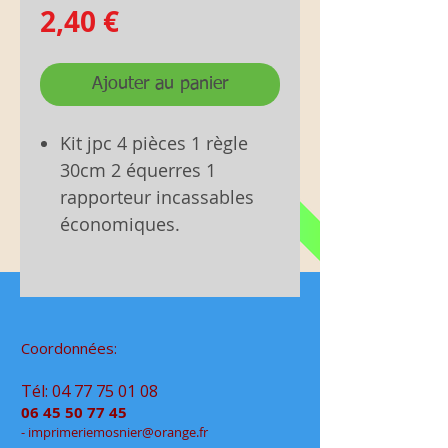
Prix
2,40 €
Ajouter au panier
Kit jpc 4 pièces 1 règle
30cm 2 équerres 1
rapporteur incassables
économiques.
Coordonnées:
Tél:
04 77 75 01 08
06 45 50 77 45
- im
primeriemo
snier@orange.fr