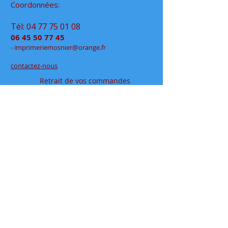
Coordonnées:
Tél:
04 77 75 01 08
06 45 50 77 45
- im
primeriemo
snier@orange.fr
contactez-nous
Retrait de vos commandes
à notre permanence
exclusivement sur rendez-vous
en click&collect
au
48 rue Jean Jaurès
- Rive de Gier
en espace partagé chez
Déclic Photos
Mentions légales
Conditions générales de vente
papeteriedesécoles.com est le site internet de la
papeterie mosnier qui vous permet de commander en
ligne tous vos articles papeterie, que ce soit en
fournitures scolaires ou en fournitures de bureaux, ou
pour vos cadeaux à offrir où à s'offrir.
Située dans le département de la loire ( 42 ), dans la
vallée du gier, entre saint-etienne et lyon, proche de la