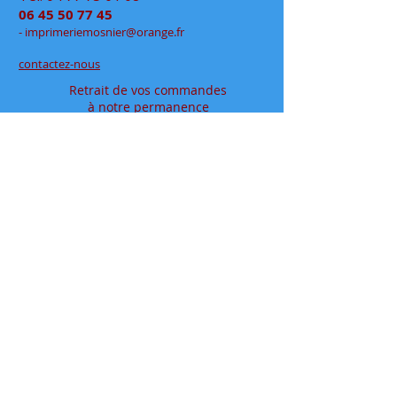
06 45 50 77 45
- im
primeriemo
snier@orange.fr
contactez-nous
Retrait de vos commandes
à notre permanence
exclusivement sur rendez-vous
en click&collect
au
48 rue Jean Jaurès
- Rive de Gier
en espace partagé chez
Déclic Photos
Mentions légales
Conditions générales de vente
papeteriedesécoles.com est le site internet de la
papeterie mosnier qui vous permet de commander en
ligne tous vos articles papeterie, que ce soit en
fournitures scolaires ou en fournitures de bureaux, ou
pour vos cadeaux à offrir où à s'offrir.
Située dans le département de la loire ( 42 ), dans la
vallée du gier, entre saint-etienne et lyon, proche de la
vallée de l’ondaine, de la plaine du forez et du pays
viennois
Installée à rive de gier entre lyon (69) et saint etienne,
dans le département de la loire (42), proche de saint