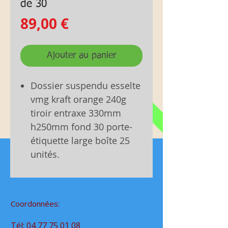
de 30
Prix
89,00 €
Ajouter au panier
Dossier suspendu esselte
vmg kraft orange 240g
tiroir entraxe 330mm
h250mm fond 30 porte-
étiquette large boîte 25
unités.
Coordonnées:
Tél:
04 77 75 01 08