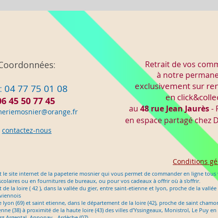
Coordonnées:
Retrait de vos co
à notre perman
exclusivement sur re
: 04 77 75 01 08
en click&colle
06 45 50 77 45
au
48 rue Jean Jaurès
- 
meriemo
snier@orange.fr
en espace partagé chez
D
contactez-nous
Conditions gé
 le site internet de la papeterie mosnier qui vous permet de commander en ligne tous v
scolaires ou en fournitures de bureaux, ou pour vos cadeaux à offrir où à s'offrir.
e la loire ( 42 ), dans la vallée du gier, entre saint-etienne et lyon, proche de la vallée
 viennois
tre lyon (69) et saint etienne, dans le département de la loire (42), proche de saint cham
nne (38) à proximité de la haute loire (43) des villes d’Yssingeaux, Monistrol, Le Puy 
g Argental, Annonay - Ardèche (07)