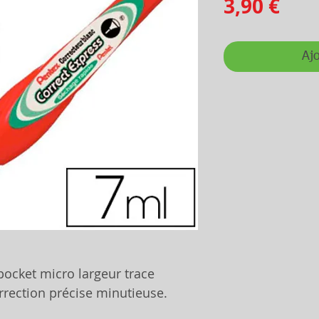
Prix
3,90 €
Ajo
pocket micro largeur trace
rection précise minutieuse.