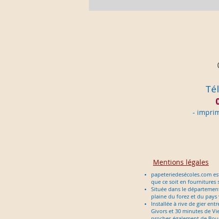
Tél
- im
pri
Mentions légales
papeteriedesécoles.com est
que ce soit en fournitures 
Située dans le département d
plaine du forez et du pays
Installée à rive de gier en
Givors et 30 minutes de Vie
proches également de Bour