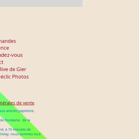
mmandes
ence
ndez-vous
ct
Rive de Gier
éclic Photos
nérales de vente
os articles papeterie,
 de l’ondaine, de la
ond, à 10 minutes de
en Velay, nous sommes tout