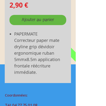
Prix
2,90 €
Ajouter au panier
PAPERMATE
Correcteur paper mate
dryline grip dévidoir
ergonomique ruban
5mmx8.5m application
frontale réécriture
immédiate.
Coordonnées:
Tél:
04 77 75 01 08