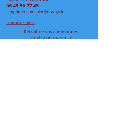
06 45 50 77 45
- im
primeriemo
snier@orange.fr
contactez-nous
Retrait de vos commandes
à notre permanence
exclusivement sur rendez-vous
en click&collect
au
48 rue Jean Jaurès
- Rive de Gier
en espace partagé chez
Déclic Photos
Mentions légales
Conditions générales de vente
papeteriedesécoles.com est le site internet de la
papeterie mosnier qui vous permet de commander en
ligne tous vos articles papeterie, que ce soit en
fournitures scolaires ou en fournitures de bureaux, ou
pour vos cadeaux à offrir où à s'offrir.
Située dans le département de la loire ( 42 ), dans la
vallée du gier, entre saint-etienne et lyon, proche de la
vallée de l’ondaine, de la plaine du forez et du pays
viennois
Installée à rive de gier entre lyon (69) et saint etienne,
dans le département de la loire (42), proche de saint