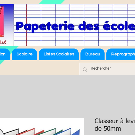
ion
Scolaire
Listes Scolaires
Bureau
Reprograph
Classeur à lev
de 50mm