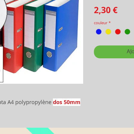
Prix
2,30 €
couleur
*
Ajo
pta A4 polypropylène
dos 50mm