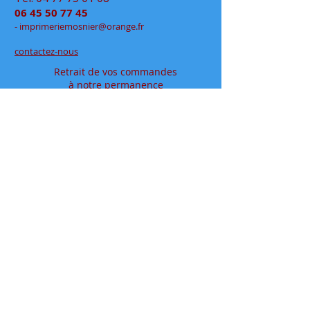
06 45 50 77 45
- im
primeriemo
snier@orange.fr
contactez-nous
Retrait de vos commandes
à notre permanence
exclusivement sur rendez-vous
en click&collect
au
48 rue Jean Jaurès
- Rive de Gier
en espace partagé chez
Déclic Photos
Mentions légales
Conditions générales de vente
papeteriedesécoles.com est le site internet de la
papeterie mosnier qui vous permet de commander en
ligne tous vos articles papeterie, que ce soit en
fournitures scolaires ou en fournitures de bureaux, ou
pour vos cadeaux à offrir où à s'offrir.
Située dans le département de la loire ( 42 ), dans la
vallée du gier, entre saint-etienne et lyon, proche de la
vallée de l’ondaine, de la plaine du forez et du pays
viennois
Installée à rive de gier entre lyon (69) et saint etienne,
dans le département de la loire (42), proche de saint