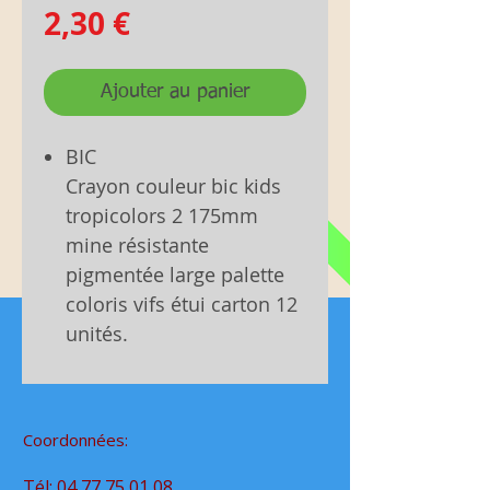
Prix
2,30 €
Ajouter au panier
BIC
Crayon couleur bic kids
tropicolors 2 175mm
mine résistante
pigmentée large palette
coloris vifs étui carton 12
unités.
Coordonnées:
Tél:
04 77 75 01 08