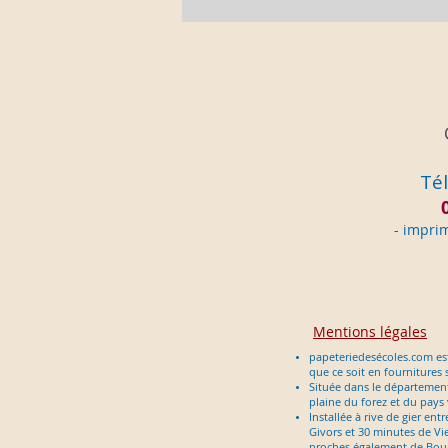
Tél
- im
pri
Mentions légales
papeteriedesécoles.com est
que ce soit en fournitures 
Située dans le département d
plaine du forez et du pays
Installée à rive de gier en
Givors et 30 minutes de Vie
proches également de Bour