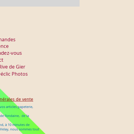
mmandes
ence
ndez-vous
ct
Rive de Gier
éclic Photos
nérales de vente
os articles papeterie,
 de l’ondaine, de la
ond, à 10 minutes de
en Velay, nous sommes tout