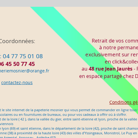
Coordonnées:
Retrait de vos co
à notre perman
exclusivement sur re
: 04 77 75 01 08
en click&colle
06 45 50 77 45
au
48 rue Jean Jaurès
- 
meriemo
snier@orange.fr
en espace partagé chez
D
contactez-nous
Conditions gé
 le site internet de la papeterie mosnier qui vous permet de commander en ligne tous v
scolaires ou en fournitures de bureaux, ou pour vos cadeaux à offrir où à s'offrir.
e la loire ( 42 ), dans la vallée du gier, entre saint-etienne et lyon, proche de la vallée
 viennois
tre lyon (69) et saint etienne, dans le département de la loire (42), proche de saint cham
nne (38) à proximité de la haute loire (43) des villes d’Yssingeaux, Monistrol, Le Puy 
g Argental, Annonay - Ardèche (07)