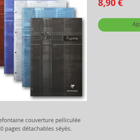
Prix
8,90 €
Ajo
efontaine couverture pelliculée
80 pages détachables séyès.