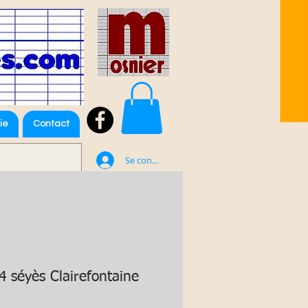
ie
Contact
Se connecter
4 séyès Clairefontaine