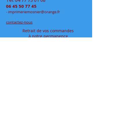
Tél:
04 77 75 01 08
06 45 50 77 45
- im
primeriemo
snier@orange.fr
contactez-nous
Retrait de vos commandes
à notre permanence
exclusivement sur rendez-vous
en click&collect
au
48 rue Jean Jaurès
- Rive de Gier
en espace partagé chez
Déclic Photos
Mentions légales
Conditions générales de vente
papeteriedesécoles.com est le site internet de la
papeterie mosnier qui vous permet de commander en
ligne tous vos articles papeterie, que ce soit en
fournitures scolaires ou en fournitures de bureaux, ou
pour vos cadeaux à offrir où à s'offrir.
Située dans le département de la loire ( 42 ), dans la
vallée du gier, entre saint-etienne et lyon, proche de la
vallée de l’ondaine, de la plaine du forez et du pays
viennois
Installée à rive de gier entre lyon (69) et saint etienne,
dans le département de la loire (42), proche de saint