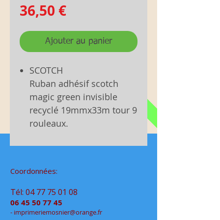
Prix
36,50 €
Ajouter au panier
SCOTCH
Ruban adhésif scotch
magic green invisible
recyclé 19mmx33m tour 9
rouleaux.
Coordonnées:
Tél:
04 77 75 01 08
06 45 50 77 45
- im
primeriemo
snier@orange.fr