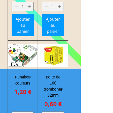
Ajouter
Ajouter
au
au
panier
panier
Punaises
Boite de
couleurs
100
Prix
1,20 €
trombones
32mm
Prix
0,60 €