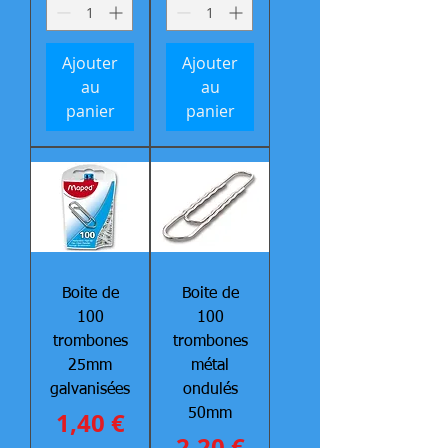
Ajouter
Ajouter
au
au
panier
panier
Boite de
Boite de
100
100
trombones
trombones
25mm
métal
galvanisées
ondulés
Prix
1,40 €
50mm
Prix
2,20 €