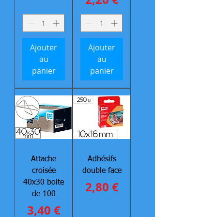
Ajouter
Ajouter
au
au
panier
panier
Attache
Adhésifs
croisée
double face
Prix
40x30 boite
2,80 €
de 100
Prix
3,40 €