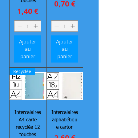
Prix
touches
0,70 €
Prix
1,40 €
Ajouter
Ajouter
au
au
panier
panier
Recyclée
Intercalaires
Intercalaires
A4 carte
alphabétiqu
recyclée 12
e carton
Prix
touches
2,60 €