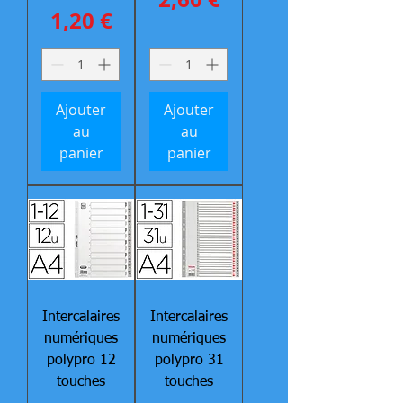
Prix
1,20 €
Ajouter
Ajouter
au
au
panier
panier
Intercalaires
Intercalaires
numériques
numériques
polypro 12
polypro 31
touches
touches