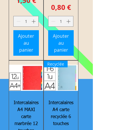
Prix
1,50 €
Prix
0,80 €
Ajouter
Ajouter
au
au
panier
panier
Recyclée
Intercalaires
Intercalaires
A4 MAXI
A4 carte
carte
recyclée 6
marbrée 12
touches