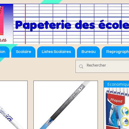
ion
Scolaire
Listes Scolaires
Bureau
Reprograph
Economiqu