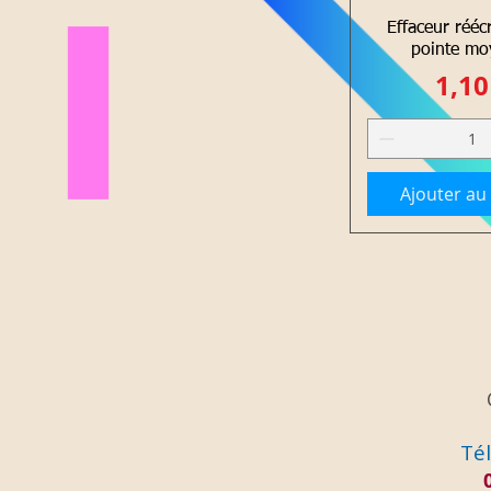
Aperçu r
Effaceur rééc
pointe mo
Prix
1,10
Ajouter au
Tél