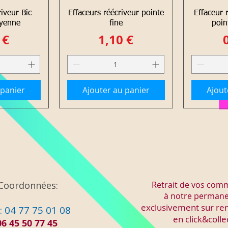
apide
Aperçu rapide
Ape
riveur Bic
Effaceurs réécriveur pointe
Effaceur 
yenne
fine
poi
Prix
 €
1,10 €
 panier
Ajouter au panier
Ajout
Coordonnées:
Retrait de vos co
à notre perman
exclusivement sur re
: 04 77 75 01 08
en click&colle
06 45 50 77 45